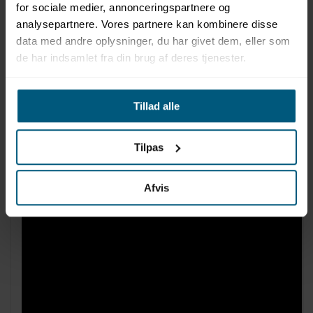
for sociale medier, annonceringspartnere og
Produktinformation
analysepartnere. Vores partnere kan kombinere disse
data med andre oplysninger, du har givet dem, eller som
Mærke: BECO
de har indsamlet fra din brug af deres tjenester.
Model: BEbell
Varenummer: 9628
Opdrift: Middel/høj
Modstand: Fleksibel
Tillad alle
Materiale: EPP-skum
Sælges i par á 2 stk
Tilpas
Afvis