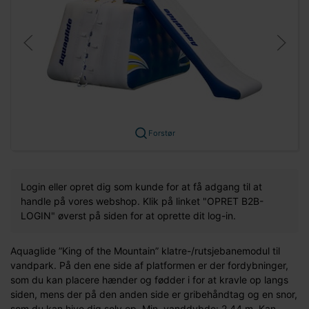
Forstør
Login eller opret dig som kunde for at få adgang til at
handle på vores webshop. Klik på linket "OPRET B2B-
LOGIN" øverst på siden for at oprette dit log-in.
Aquaglide ”King of the Mountain” klatre-/rutsjebanemodul til
vandpark. På den ene side af platformen er der fordybninger,
som du kan placere hænder og fødder i for at kravle op langs
siden, mens der på den anden side er gribehåndtag og en snor,
som du kan hive dig selv op. Min. vanddybde: 2,44 m. Kan