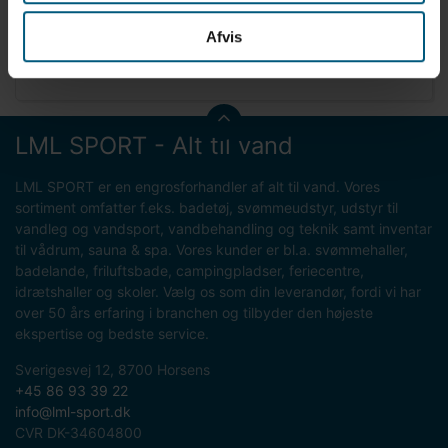
Med TRiB: Integreret, solcelledrevet trykmåler, som
Afvis
gør det nemt at aflæse, om modulet har det rette
lufttryk
LML SPORT - Alt til vand
LML SPORT er en engrosforhandler af alt til vand. Vores
sortiment omfatter f.eks. badetøj, svømmeudstyr, udstyr til
vandleg og vandsport, vandbehandling og teknik samt inventar
til vådrum, sauna & spa. Vores kunder er bl.a. svømmehaller,
badelande, friluftsbade, campingpladser, feriecentre,
idrætshaller og skoler. Vælg os som din leverandør, fordi vi har
over 50 års erfaring i branchen og tilbyder den højeste
ekspertise og bedste service.
Sverigesvej 12, 8700 Horsens
+45 86 93 39 22
info@lml-sport.dk
CVR DK-34604800