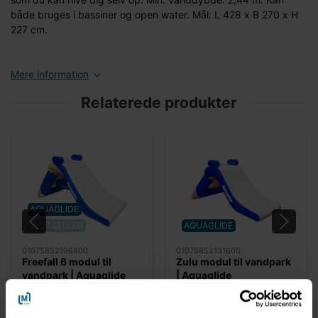
både bruges i bassiner og open water. Mål: L 428 x B 270 x H
227 cm.
Mere information
Relaterede produkter
AQUAGLIDE
BESTSELLER
AQUAGLIDE
01075852196800
01075852131600
Freefall 6 modul til
Zulu modul til vandpark
vandpark | Aquaglide
| Aquaglide