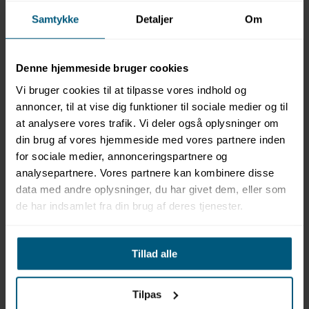
Samtykke
Detaljer
Om
Denne hjemmeside bruger cookies
Vi bruger cookies til at tilpasse vores indhold og
annoncer, til at vise dig funktioner til sociale medier og til
at analysere vores trafik. Vi deler også oplysninger om
Information
Specifikationer
Dokumenter
din brug af vores hjemmeside med vores partnere inden
for sociale medier, annonceringspartnere og
Aquaglide King of the
analysepartnere. Vores partnere kan kombinere disse
data med andre oplysninger, du har givet dem, eller som
Mountain
de har indsamlet fra din brug af deres tjenester.
Dimensioner: L 428 x B 270 x H 227 cm
Antal brugere (voksne/børn): 4/4
Tillad alle
Maksimal belastning: 363 kg
Minimumsdybde: 2,44 m
Sikkerhedsafstand: 4,50 m
Tilpas
Vægt: 113,90 kg